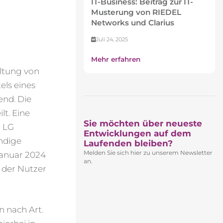
IT-Business: Beitrag zur IT-
Musterung von RIEDEL
Networks und Clarius
Juli 24, 2025
Mehr erfahren
altung von
els eines
end. Die
t. Eine
Sie möchten über neueste
t LG
Entwicklungen auf dem
endige
Laufenden bleiben?​
Melden Sie sich hier zu unserem Newsletter
Januar 2024
an.
e der Nutzer
 nach Art.