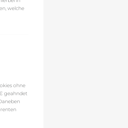
ierbei in
den, welche
ookies ohne
0 € geahndet
 Daneben
rrenten