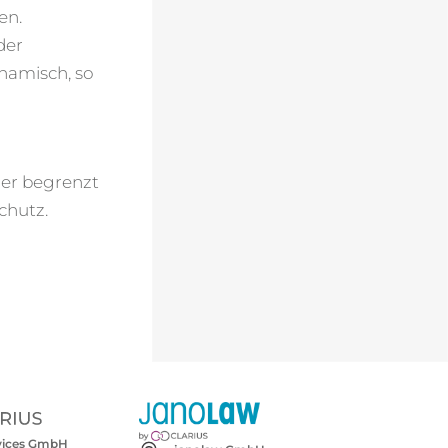
en.
der
namisch, so
her begrenzt
chutz.
rvices GmbH