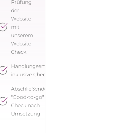
Prüfung
der
Website
mit
unserem
Website
Check
Handlungsempfehlungen
inklusive Checkliste
Abschließender
"Good-to-go"
Check nach
Umsetzung