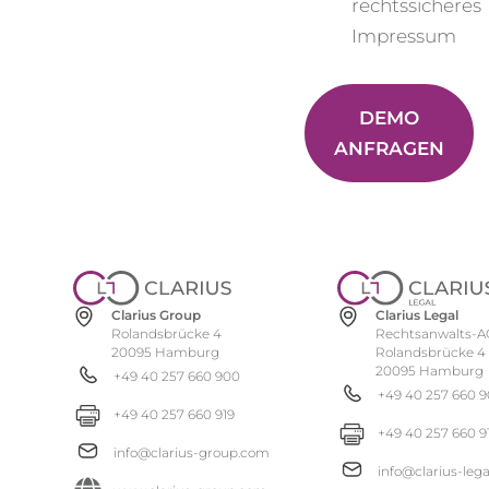
rechtssicheres
Impressum
DEMO
ANFRAGEN
Clarius Group
Clarius Legal
Rolandsbrücke 4
Rechtsanwalts-A
20095 Hamburg
Rolandsbrücke 4
20095 Hamburg
+49 40 257 660 900
+49 40 257 660 
+49 40 257 660 919
+49 40 257 660 9
info@clarius-group.com
info@clarius-leg