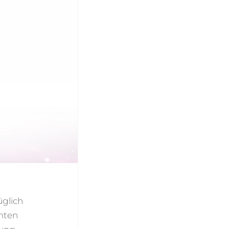
üglich
anten