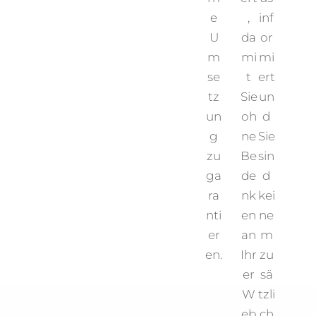
e
,
inf
U
da
or
m
mi
mi
se
t
ert
tz
Sie
un
un
oh
d
g
ne
Sie
zu
Be
sin
ga
de
d
ra
nk
kei
nti
en
ne
er
an
m
en.
Ihr
zu
er
sä
W
tzli
eb
ch