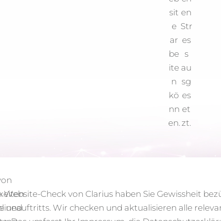
sit
en
e
Str
ar
es
be
s
ite
au
n
sg
kö
es
nn
et
en.
zt.
von
keiten
 Website-Check von Clarius haben Sie Gewissheit bez
le und
lineauftritts. Wir checken und aktualisieren alle relev