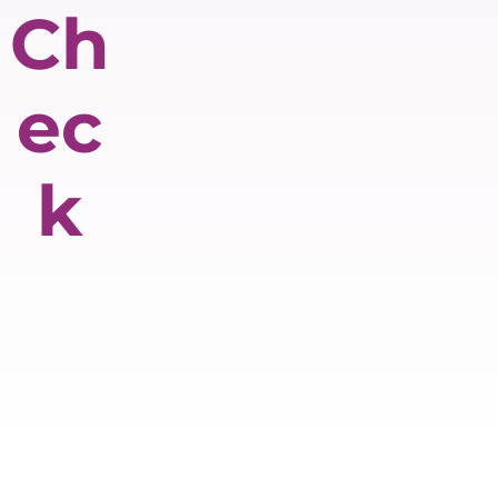
Ch
ec
k