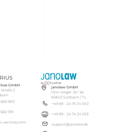
rvices GmbH
janolaw GmbH
 Straße 2
Otto-Volger-Str. 9a
hborn
65843 Sulzbach / Ts.
 660 900
+49 69 - 24 74 34 550
 660 919
+49 69 - 24 74 34 559
us-services.com
support@janolaw.de