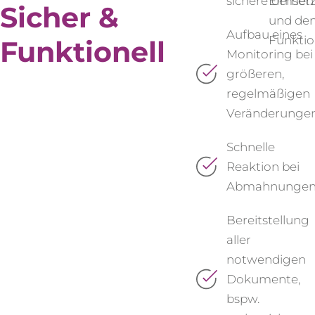
sichere Umset
Element
Sicher &
und den
Aufbau eines
Funktio
Funktionell
Monitoring bei
größeren,
regelmäßigen
Veränderunge
Schnelle
Reaktion bei
Abmahnunge
Bereitstellung
aller
notwendigen
Dokumente,
bspw.