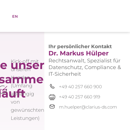
EN
Ihr persönlicher Kontakt
Dr. Markus Hülper
Rechtsanwalt, Spezialist für
e unsere
Kick-off mit
Datenschutz, Compliance &
unseren
IT-Sicherheit
sammenarbeit
n
Kunden
(Umfang
+49 40 257 660 900
läuft
abhängig
+49 40 257 660 919
von
m.huelper@clarius-ds.com
gewünschten
Leistungen)