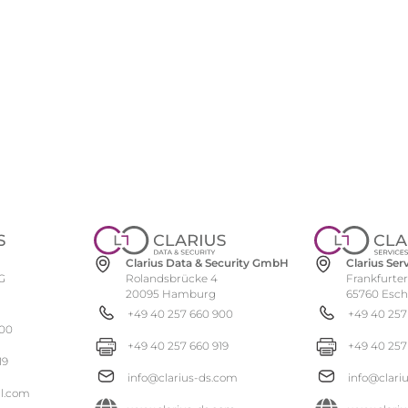
Clarius Se
Clarius Data & Security GmbH
Frankfurter
Rolandsbrücke 4
G
65760 Esc
20095 Hamburg
+49 40 257
+49 40 257 660 900
900
+49 40 257
+49 40 257 660 919
19
info@clari
info@clarius-ds.com
al.com