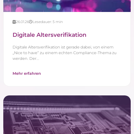
26.01.26
Lesedauer:
5
min
Digitale Altersverifikation
Digitale Altersverifikation ist gerade dabei, von einem
„Nice to have“ zu einem echten Compliance-Thema zu
werden. Der...
Mehr erfahren