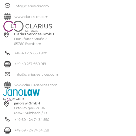
info@clarius-ds.com
www.clarius-ds.com
Clarius Services GmbH
Frankfurter Straße 2
65760 Eschborn
+49 40 257 660 900
+49 40 257 660 919
info@clarius-services.com
www.clarius-services.com
janolaw GmbH
Otto-Volger-Str. 9a
65843 Sulzbach / Ts.
+49 69 - 24 74 34 550
+49 69 - 24 74 34 559