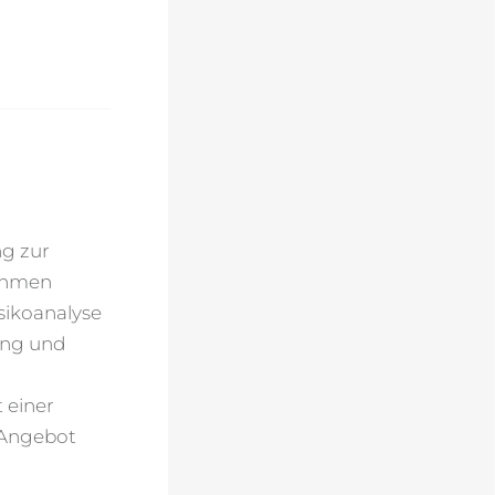
ng zur
nehmen
sikoanalyse
ung und
 einer
 Angebot