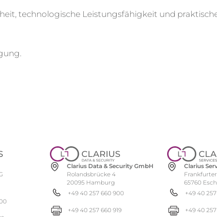
rheit, technologische Leistungsfähigkeit und praktisch
ügung.
Clarius Se
Clarius Data & Security GmbH
Frankfurter
Rolandsbrücke 4
G
65760 Esc
20095 Hamburg
+49 40 257
+49 40 257 660 900
900
+49 40 257
+49 40 257 660 919