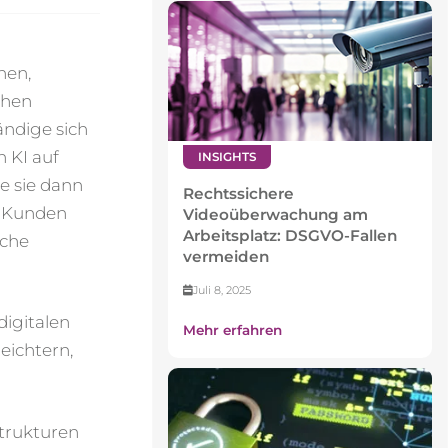
hen,
chen
ändige sich
n KI auf
INSIGHTS
e sie dann
Rechtssichere
t Kunden
Videoüberwachung am
Arbeitsplatz: DSGVO-Fallen
iche
vermeiden
Juli 8, 2025
digitalen
Mehr erfahren
eichtern,
strukturen