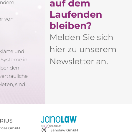
auf dem
andere
e
Laufenden
hr von
bleiben?​
s
Melden Sie sich
hier zu unserem
klärte und
Newsletter an.
 Systeme in
über den
vertrauliche
eten, sind
rvices GmbH
janolaw GmbH