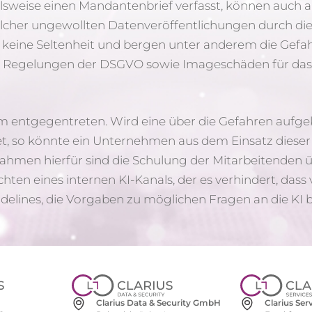
elsweise einen Mandantenbrief verfasst, können auch 
solcher ungewollten Datenveröffentlichungen durch di
 keine Seltenheit und bergen unter anderem die Gefa
e Regelungen der DSGVO sowie Imageschäden für da
entgegentreten. Wird eine über die Gefahren aufge
, so könnte ein Unternehmen aus dem Einsatz dieser
ahmen hierfür sind die Schulung der Mitarbeitenden 
ten eines internen KI-Kanals, der es verhindert, dass 
lines, die Vorgaben zu möglichen Fragen an die KI bi
Clarius Se
Clarius Data & Security GmbH