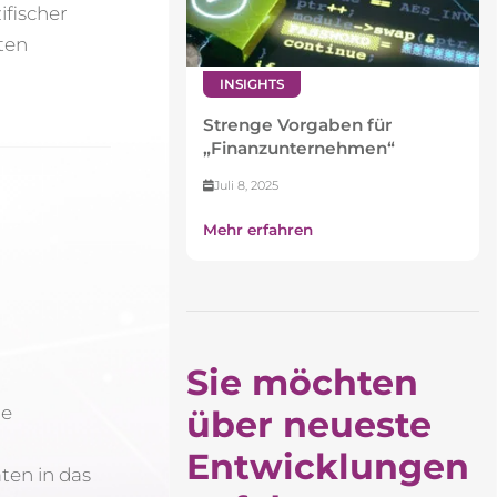
fischer
nten
INSIGHTS
Strenge Vorgaben für
„Finanzunternehmen“
Juli 8, 2025
Mehr erfahren
Sie möchten
ue
über neueste
Entwicklungen
ten in das